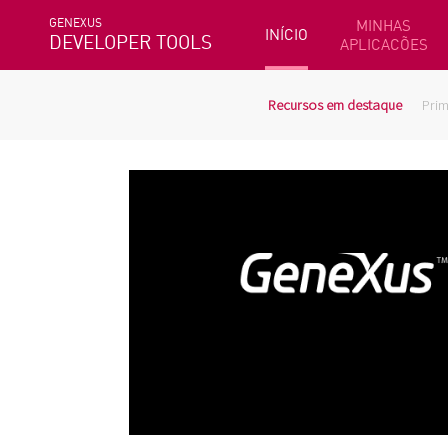
GENEXUS
MINHAS
INÍCIO
DEVELOPER TOOLS
APLICACÕES
Recursos em destaque
Prim