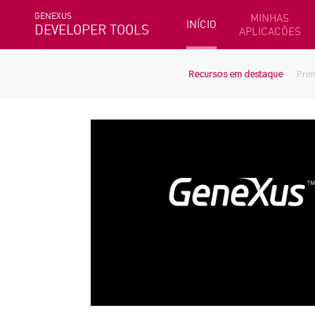
GENEXUS
MINHAS
INÍCIO
DEVELOPER TOOLS
APLICACÕES
Recursos em destaque
Prim