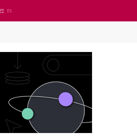
PT
ES