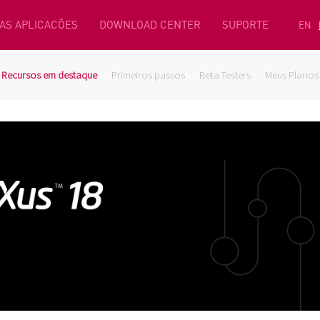
AS APLICACÕES
DOWNLOAD CENTER
SUPORTE
EN
Recursos em destaque
Primeiros passos
Beta Testers
Meus Planos