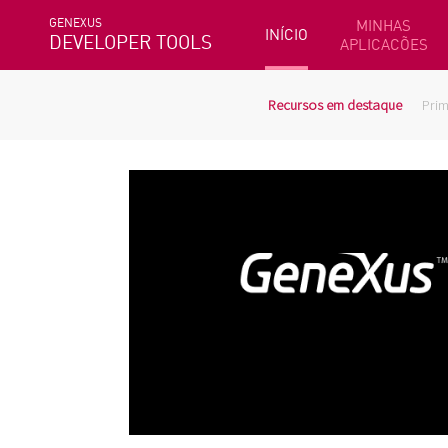
GENEXUS
MINHAS
INÍCIO
DEVELOPER TOOLS
APLICACÕES
Recursos em destaque
Prim