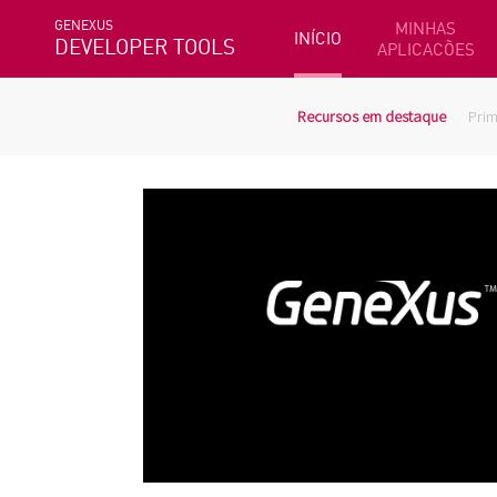
GENEXUS
MINHAS
INÍCIO
DEVELOPER TOOLS
APLICACÕES
Recursos em destaque
Prim