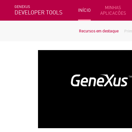
GENEXUS
MINHAS
INÍCIO
DEVELOPER TOOLS
APLICACÕES
Recursos em destaque
Prim