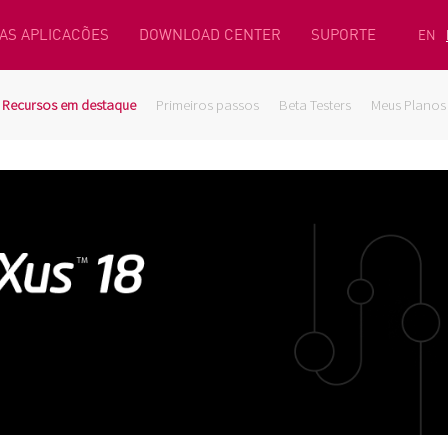
AS APLICACÕES
DOWNLOAD CENTER
SUPORTE
EN
Recursos em destaque
Primeiros passos
Beta Testers
Meus Planos