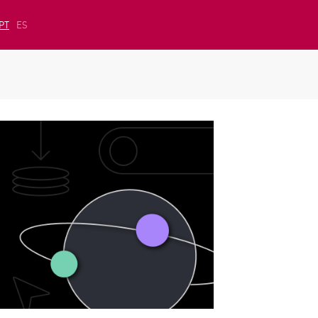
PT
ES