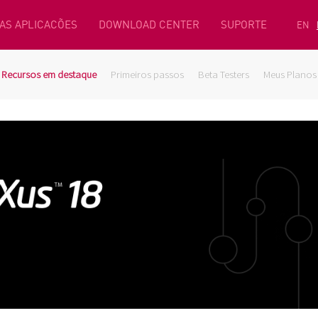
AS APLICACÕES
DOWNLOAD CENTER
SUPORTE
EN
Recursos em destaque
Primeiros passos
Beta Testers
Meus Planos