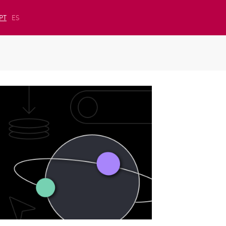
PT
ES