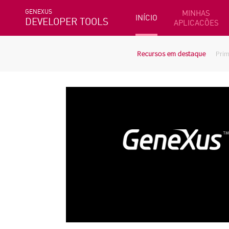
GENEXUS
MINHAS
INÍCIO
DEVELOPER TOOLS
APLICACÕES
Recursos em destaque
Prim