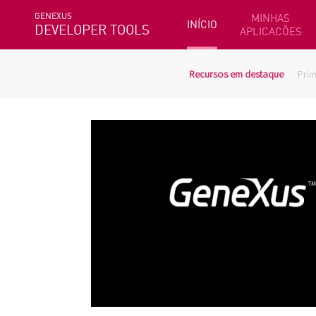
GENEXUS
MINHAS
INÍCIO
DEVELOPER TOOLS
APLICACÕES
Recursos em destaque
Prim