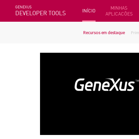
GENEXUS
MINHAS
INÍCIO
DEVELOPER TOOLS
APLICACÕES
Recursos em destaque
Prim