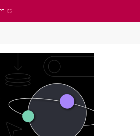
PT
ES