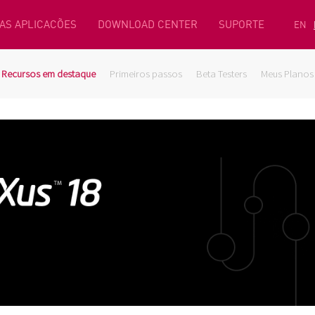
AS APLICACÕES
DOWNLOAD CENTER
SUPORTE
EN
Recursos em destaque
Primeiros passos
Beta Testers
Meus Planos