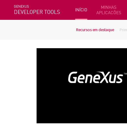
GENEXUS
MINHAS
INÍCIO
DEVELOPER TOOLS
APLICACÕES
Recursos em destaque
Prim