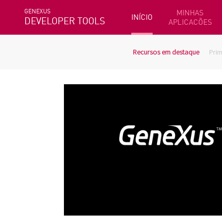
GENEXUS
MINHAS
INÍCIO
DEVELOPER TOOLS
APLICACÕES
Recursos em destaque
Prim