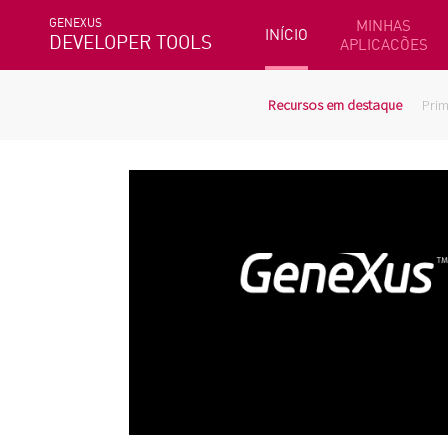
GENEXUS
MINHAS
INÍCIO
DEVELOPER TOOLS
APLICACÕES
Recursos em destaque
Prim