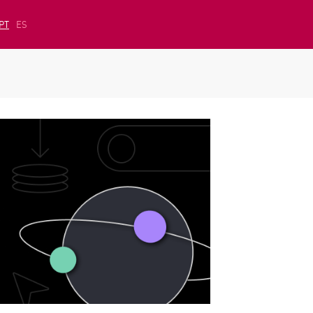
PT
ES