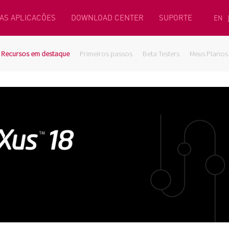
AS APLICACÕES
DOWNLOAD CENTER
SUPORTE
EN
Recursos em destaque
Primeiros passos
Beta Testers
Meus Planos