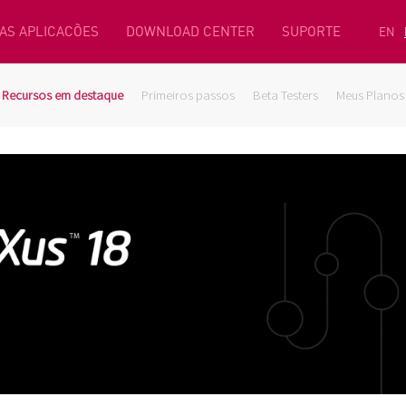
AS APLICACÕES
DOWNLOAD CENTER
SUPORTE
EN
Recursos em destaque
Primeiros passos
Beta Testers
Meus Planos