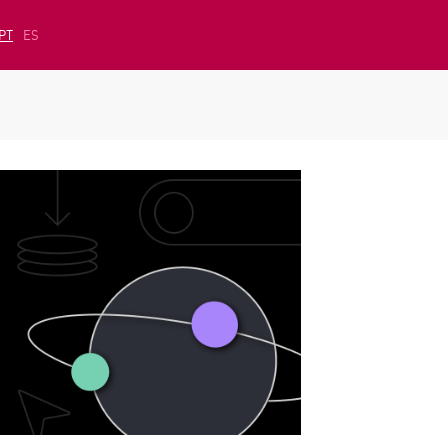
PT
ES