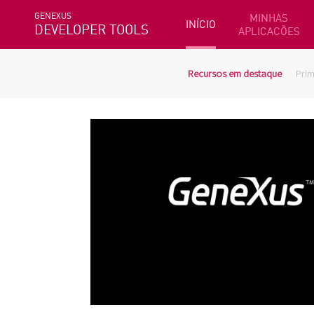
GENEXUS
MINHAS
INÍCIO
DEVELOPER TOOLS
APLICACÕES
Recursos em destaque
Prim