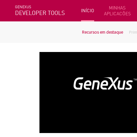
GENEXUS
MINHAS
INÍCIO
DEVELOPER TOOLS
APLICACÕES
Recursos em destaque
Prim