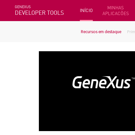
GENEXUS
MINHAS
INÍCIO
DEVELOPER TOOLS
APLICACÕES
Recursos em destaque
Prim