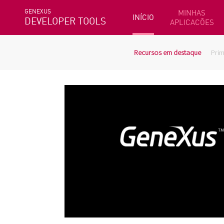
GENEXUS
MINHAS
INÍCIO
DEVELOPER TOOLS
APLICACÕES
Recursos em destaque
Prim