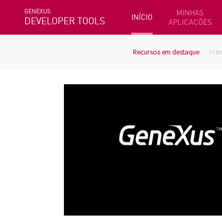
GENEXUS
MINHAS
INÍCIO
DEVELOPER TOOLS
APLICACÕES
Recursos em destaque
Prim