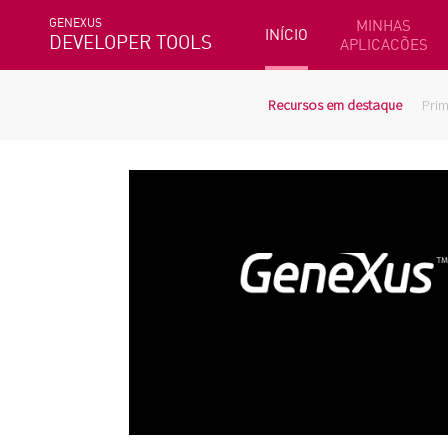
GENEXUS
MINHAS
INÍCIO
DEVELOPER TOOLS
APLICACÕES
Recursos em destaque
Prim