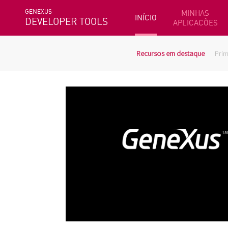
GENEXUS
MINHAS
INÍCIO
DEVELOPER TOOLS
APLICACÕES
Recursos em destaque
Prim