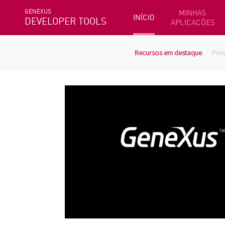
GENEXUS
MINHAS
INÍCIO
DEVELOPER TOOLS
APLICACÕES
Recursos em destaque
Prim