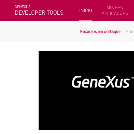
GENEXUS
MINHAS
INÍCIO
DEVELOPER TOOLS
APLICACÕES
Recursos em destaque
Prim