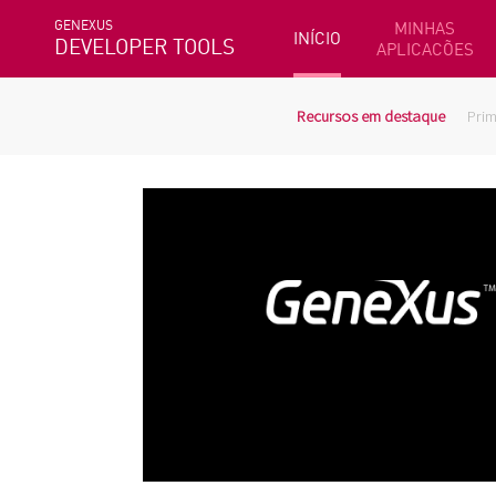
GENEXUS
MINHAS
INÍCIO
DEVELOPER TOOLS
APLICACÕES
Recursos em destaque
Prim