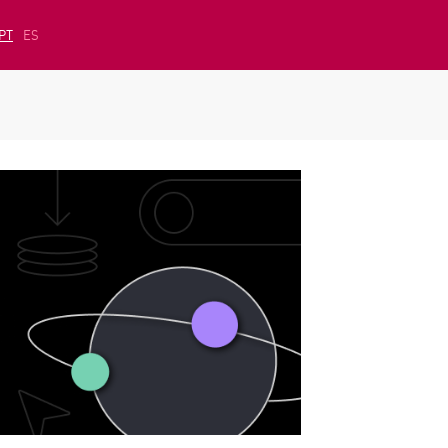
PT
ES