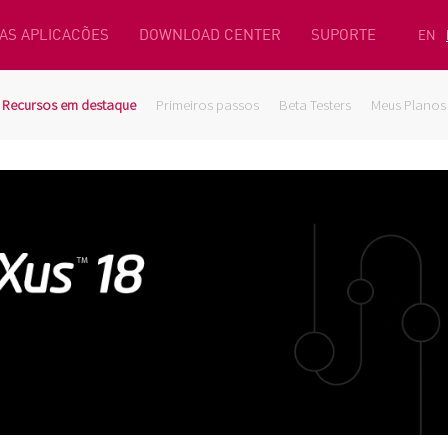
AS APLICACÕES
DOWNLOAD CENTER
SUPORTE
EN
Recursos em destaque
Primeiros passos
Beta Testers
Meus Planos