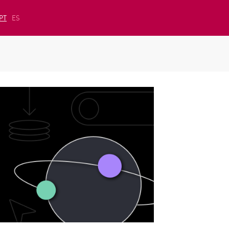
PT
ES