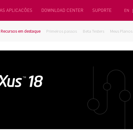
AS APLICACÕES
DOWNLOAD CENTER
SUPORTE
EN
Recursos em destaque
Primeiros passos
Beta Testers
Meus Planos