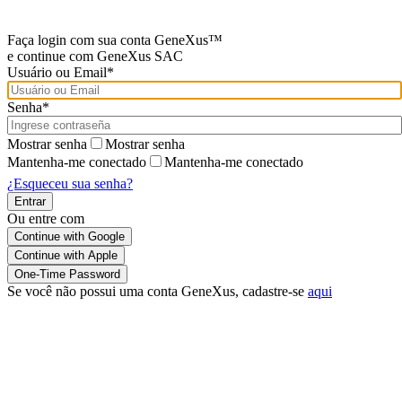
Faça login com sua conta GeneXus™
e continue com GeneXus SAC
Usuário ou Email*
Senha*
Mostrar senha
Mostrar senha
Mantenha-me conectado
Mantenha-me conectado
¿Esqueceu sua senha?
Ou entre com
Continue with Google
Se você não possui uma conta GeneXus, cadastre-se
aqui