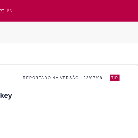
PT
ES