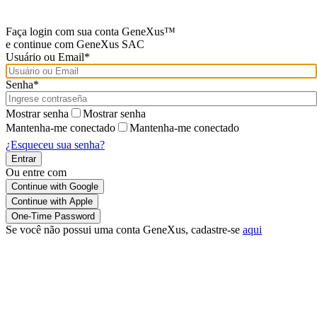
Faça login com sua conta GeneXus™
e continue com GeneXus SAC
Usuário ou Email*
Senha*
Mostrar senha
Mostrar senha
Mantenha-me conectado
Mantenha-me conectado
¿Esqueceu sua senha?
Ou entre com
Continue with Google
Se você não possui uma conta GeneXus, cadastre-se
aqui