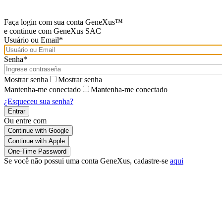
Faça login com sua conta GeneXus™
e continue com GeneXus SAC
Usuário ou Email*
Senha*
Mostrar senha
Mostrar senha
Mantenha-me conectado
Mantenha-me conectado
¿Esqueceu sua senha?
Ou entre com
Continue with Google
Se você não possui uma conta GeneXus, cadastre-se
aqui