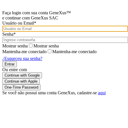
Faça login com sua conta GeneXus™
e continue com GeneXus SAC
Usuário ou Email*
Senha*
Mostrar senha
Mostrar senha
Mantenha-me conectado
Mantenha-me conectado
¿Esqueceu sua senha?
Ou entre com
Continue with Google
Se você não possui uma conta GeneXus, cadastre-se
aqui