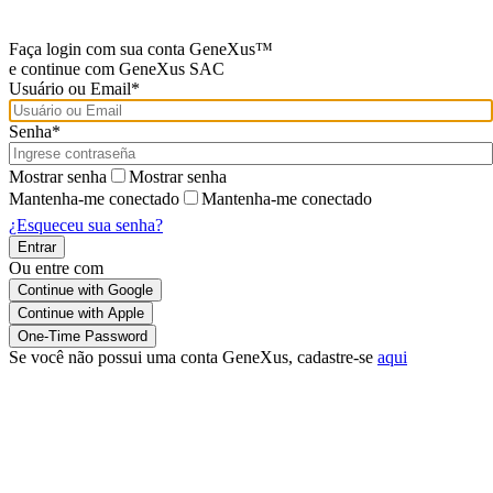
Faça login com sua conta GeneXus™
e continue com GeneXus SAC
Usuário ou Email*
Senha*
Mostrar senha
Mostrar senha
Mantenha-me conectado
Mantenha-me conectado
¿Esqueceu sua senha?
Ou entre com
Continue with Google
Se você não possui uma conta GeneXus, cadastre-se
aqui