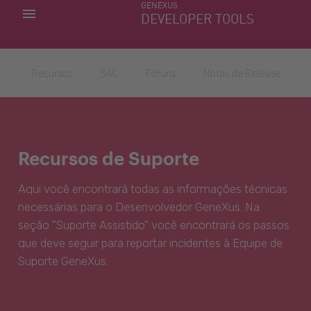
GENEXUS
MINHAS APLICACÕES
DEVELOPER TOOLS
DOWNLOAD CENTER
SUPORTE
Recursos
SAC
Fóruns
Notas de Release
Recursos de Suporte
Aqui você encontrará todas as informações técnicas
necessárias para o Desenvolvedor GeneXus. Na
seção "Suporte Assistido" você encontrará os passos
que deve seguir para reportar incidentes à Equipe de
Suporte GeneXus.