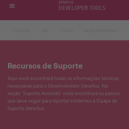
GENEXUS
MINHAS APLICACÕES
DEVELOPER TOOLS
DOWNLOAD CENTER
SUPORTE
Recursos
SAC
Fóruns
Notas de Release
Recursos de Suporte
Aqui você encontrará todas as informações técnicas
necessárias para o Desenvolvedor GeneXus. Na
seção "Suporte Assistido" você encontrará os passos
que deve seguir para reportar incidentes à Equipe de
Suporte GeneXus.