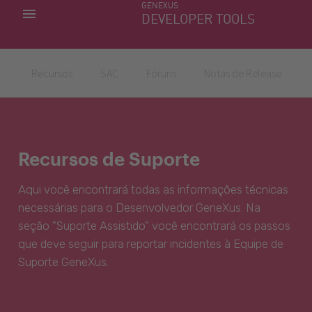
GENEXUS
MINHAS APLICACÕES
DEVELOPER TOOLS
DOWNLOAD CENTER
SUPORTE
Recursos
SAC
Fóruns
Notas de Release
Recursos de Suporte
Aqui você encontrará todas as informações técnicas
necessárias para o Desenvolvedor GeneXus. Na
seção "Suporte Assistido" você encontrará os passos
que deve seguir para reportar incidentes à Equipe de
Suporte GeneXus.