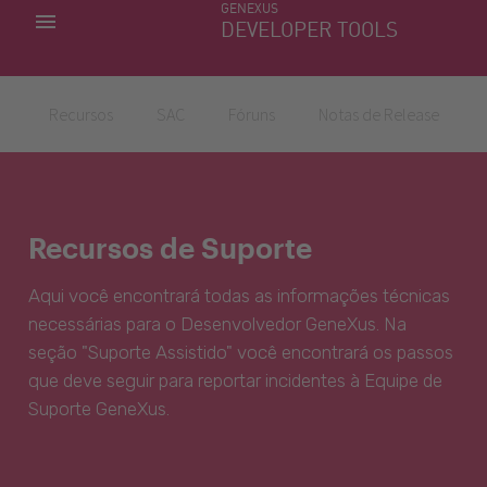
GENEXUS
MINHAS APLICACÕES
DEVELOPER TOOLS
DOWNLOAD CENTER
SUPORTE
Recursos
SAC
Fóruns
Notas de Release
Recursos de Suporte
Aqui você encontrará todas as informações técnicas
necessárias para o Desenvolvedor GeneXus. Na
seção "Suporte Assistido" você encontrará os passos
que deve seguir para reportar incidentes à Equipe de
Suporte GeneXus.