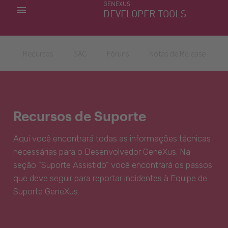
GENEXUS
MINHAS APLICACÕES
DEVELOPER TOOLS
DOWNLOAD CENTER
SUPORTE
Recursos
SAC
Fóruns
Notas de Release
Recursos de Suporte
Aqui você encontrará todas as informações técnicas
necessárias para o Desenvolvedor GeneXus. Na
seção "Suporte Assistido" você encontrará os passos
que deve seguir para reportar incidentes à Equipe de
Suporte GeneXus.