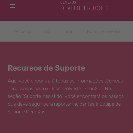
GENEXUS
MINHAS APLICACÕES
DEVELOPER TOOLS
DOWNLOAD CENTER
SUPORTE
Recursos
SAC
Fóruns
Notas de Release
Recursos de Suporte
Aqui você encontrará todas as informações técnicas
necessárias para o Desenvolvedor GeneXus. Na
seção "Suporte Assistido" você encontrará os passos
que deve seguir para reportar incidentes à Equipe de
Suporte GeneXus.