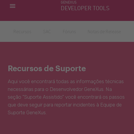
GENEXUS
MINHAS APLICACÕES
DEVELOPER TOOLS
DOWNLOAD CENTER
SUPORTE
Recursos
SAC
Fóruns
Notas de Release
Recursos de Suporte
Aqui você encontrará todas as informações técnicas
necessárias para o Desenvolvedor GeneXus. Na
seção "Suporte Assistido" você encontrará os passos
que deve seguir para reportar incidentes à Equipe de
Suporte GeneXus.