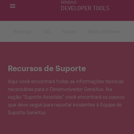
GENEXUS
MINHAS APLICACÕES
DEVELOPER TOOLS
DOWNLOAD CENTER
SUPORTE
Recursos
SAC
Fóruns
Notas de Release
Recursos de Suporte
Aqui você encontrará todas as informações técnicas
necessárias para o Desenvolvedor GeneXus. Na
seção "Suporte Assistido" você encontrará os passos
que deve seguir para reportar incidentes à Equipe de
Suporte GeneXus.