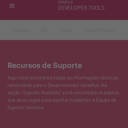
GENEXUS
MINHAS APLICACÕES
DEVELOPER TOOLS
DOWNLOAD CENTER
SUPORTE
Recursos
SAC
Fóruns
Notas de Release
Recursos de Suporte
Aqui você encontrará todas as informações técnicas
necessárias para o Desenvolvedor GeneXus. Na
seção "Suporte Assistido" você encontrará os passos
que deve seguir para reportar incidentes à Equipe de
Suporte GeneXus.