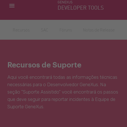
GENEXUS
MINHAS APLICACÕES
DEVELOPER TOOLS
DOWNLOAD CENTER
SUPORTE
Recursos
SAC
Fóruns
Notas de Release
Recursos de Suporte
Aqui você encontrará todas as informações técnicas
necessárias para o Desenvolvedor GeneXus. Na
seção "Suporte Assistido" você encontrará os passos
que deve seguir para reportar incidentes à Equipe de
Suporte GeneXus.