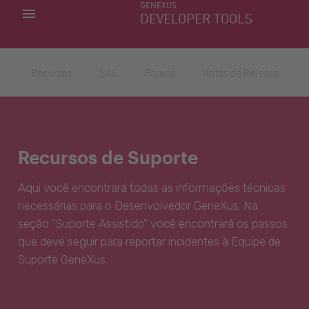
GENEXUS
MINHAS APLICACÕES
DEVELOPER TOOLS
DOWNLOAD CENTER
SUPORTE
Recursos
SAC
Fóruns
Notas de Release
Recursos de Suporte
Aqui você encontrará todas as informações técnicas
necessárias para o Desenvolvedor GeneXus. Na
seção "Suporte Assistido" você encontrará os passos
que deve seguir para reportar incidentes à Equipe de
Suporte GeneXus.