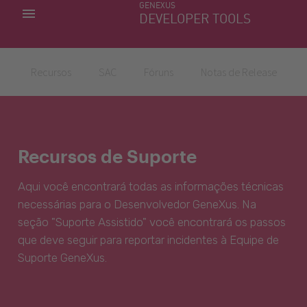
GENEXUS
MINHAS APLICACÕES
DEVELOPER TOOLS
DOWNLOAD CENTER
SUPORTE
Recursos
SAC
Fóruns
Notas de Release
Recursos de Suporte
Aqui você encontrará todas as informações técnicas
necessárias para o Desenvolvedor GeneXus. Na
seção "Suporte Assistido" você encontrará os passos
que deve seguir para reportar incidentes à Equipe de
Suporte GeneXus.