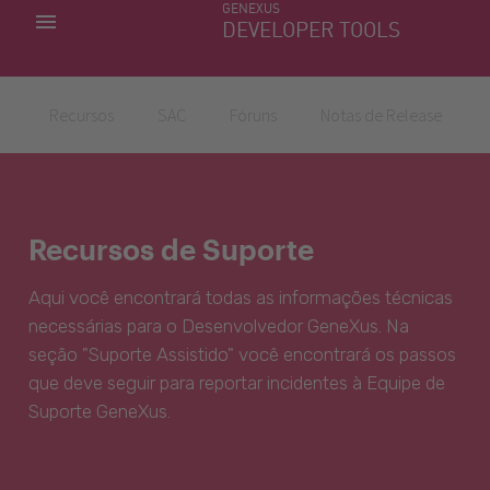
GENEXUS
MINHAS APLICACÕES
DEVELOPER TOOLS
DOWNLOAD CENTER
SUPORTE
Recursos
SAC
Fóruns
Notas de Release
Recursos de Suporte
Aqui você encontrará todas as informações técnicas
necessárias para o Desenvolvedor GeneXus. Na
seção "Suporte Assistido" você encontrará os passos
que deve seguir para reportar incidentes à Equipe de
Suporte GeneXus.