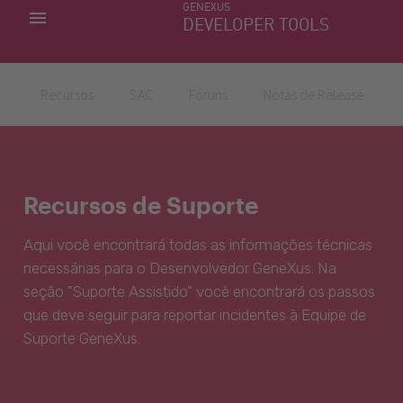
GENEXUS
MINHAS APLICACÕES
DEVELOPER TOOLS
DOWNLOAD CENTER
SUPORTE
Recursos
SAC
Fóruns
Notas de Release
Recursos de Suporte
Aqui você encontrará todas as informações técnicas
necessárias para o Desenvolvedor GeneXus. Na
seção "Suporte Assistido" você encontrará os passos
que deve seguir para reportar incidentes à Equipe de
Suporte GeneXus.