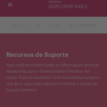
GENEXUS
MINHAS APLICACÕES
DEVELOPER TOOLS
DOWNLOAD CENTER
SUPORTE
Recursos
SAC
Fóruns
Notas de Release
Recursos de Suporte
Aqui você encontrará todas as informações técnicas
necessárias para o Desenvolvedor GeneXus. Na
seção "Suporte Assistido" você encontrará os passos
que deve seguir para reportar incidentes à Equipe de
Suporte GeneXus.